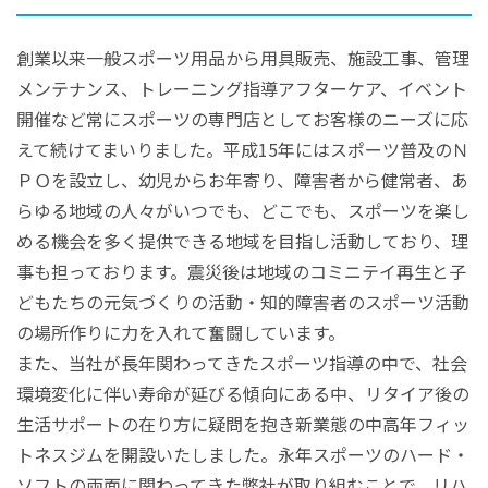
創業以来一般スポーツ用品から用具販売、施設工事、管理
メンテナンス、トレーニング指導アフターケア、イベント
開催など常にスポーツの専門店としてお客様のニーズに応
えて続けてまいりました。平成15年にはスポーツ普及のＮ
ＰＯを設立し、幼児からお年寄り、障害者から健常者、あ
らゆる地域の人々がいつでも、どこでも、スポーツを楽し
める機会を多く提供できる地域を目指し活動しており、理
事も担っております。震災後は地域のコミニテイ再生と子
どもたちの元気づくりの活動・知的障害者のスポーツ活動
の場所作りに力を入れて奮闘しています。
また、当社が長年関わってきたスポーツ指導の中で、社会
環境変化に伴い寿命が延びる傾向にある中、リタイア後の
生活サポートの在り方に疑問を抱き新業態の中高年フィッ
トネスジムを開設いたしました。永年スポーツのハード・
ソフトの両面に関わってきた弊社が取り組むことで、リハ