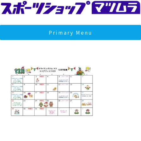
Skip
to
content
スポーツショップマツムラ
マツムラは宮城県石巻市のスポーツショップです。クライミン
ジムとフィットネスジムを運営し、地域の健康とコミュニティ
Primary Menu
サポートしております。