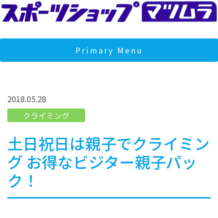
Skip
to
content
スポーツショップマツムラ
マツムラは宮城県石巻市のスポーツショップです。クライミン
ジムとフィットネスジムを運営し、地域の健康とコミュニティ
Primary Menu
サポートしております。
2018.05.28
クライミング
土日祝日は親子でクライミン
グ お得なビジター親子パッ
ク！