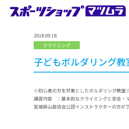
Skip
to
content
スポーツショップマツムラ
マツムラは宮城県石巻市のスポーツショップです。クライ
ミングジムとフィットネスジムを運営し、地域の健康とコ
2018.09.18
ミュニティをサポートしております。
クライミング
子どもボルダリング教
☆初心者の方を対象としたボルダリング教室
講習内容 ：基本的なクライミングと安全・
宮城県山岳協会公認インストラクターの方が