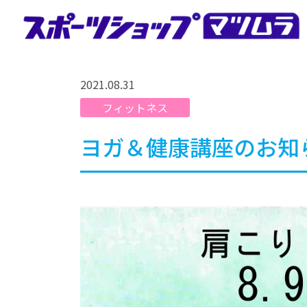
Skip
to
content
スポーツショップマツムラ
マツムラは宮城県石巻市のスポーツショップです。クライ
ミングジムとフィットネスジムを運営し、地域の健康とコ
2021.08.31
ミュニティをサポートしております。
フィットネス
ヨガ＆健康講座のお知