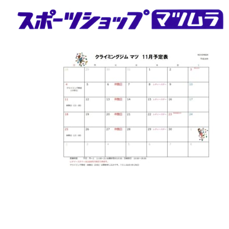
Skip
to
content
スポーツショップマツムラ
マツムラは宮城県石巻市のスポーツショップです。クライ
ミングジムとフィットネスジムを運営し、地域の健康とコ
ミュニティをサポートしております。